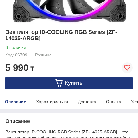
Вентилятор ID-COOLING RGB Series [ZF-
14025-ARGB]
В наличии
Код: 06709
Розница
5 990
₸
Купить
Описание
Характеристики
Доставка
Оплата
Усл
Описание
Вентилятор ID-COOLING RGB Series [ZF-14025-ARGB] – это
сочетание высокой производительности и стильного дизайна,