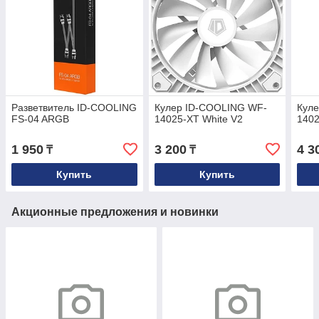
Разветвитель ID-COOLING
Кулер ID-COOLING WF-
Кул
FS-04 ARGB
14025-XT White V2
140
1 950
3 200
4 3
₸
₸
Купить
Купить
Акционные предложения и новинки