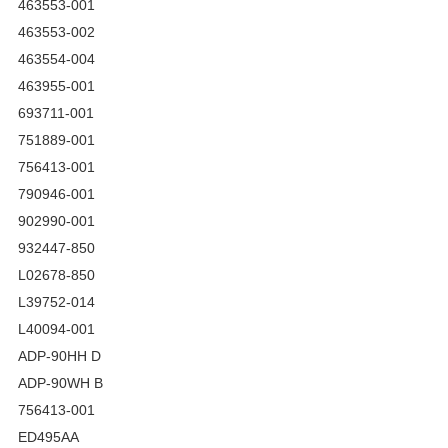
463553-001
463553-002
463554-004
463955-001
693711-001
751889-001
756413-001
790946-001
902990-001
932447-850
L02678-850
L39752-014
L40094-001
ADP-90HH D
ADP-90WH B
756413-001
ED495AA