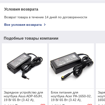
Условия возврата
Возврат товара в течение 14 дней по договоренности
Все условия возврата
Подобные товары компании
Зарядное устройство для
Блок питания для
Заря
ноутбука Asus ADP-65JH,
ноутбука Acer PA-1650-02,
ноут
19 В/ 65 Вт (3.42 А),
19 В/ 65 Вт (3.42 А),
1650
5.5/2.5 мм, Verton 31557
5.5/1.7 мм, Verton
(3.5