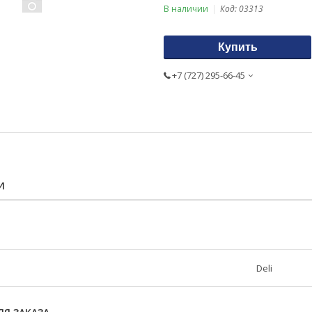
В наличии
Код:
03313
Купить
+7 (727) 295-66-45
И
Deli