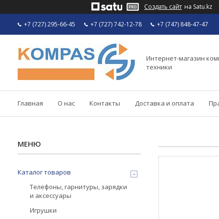
Создать сайт
на Satu.kz
+7 (727) 295-66-45
+7 (727) 742-12-78
+7 (747) 848-47-47
Интернет-магазин ко
техники
Главная
О нас
Контакты
Доставка и оплата
Пр
Каталог товаров
Телефоны, гарнитуры, зарядки
и аксессуары
Игрушки