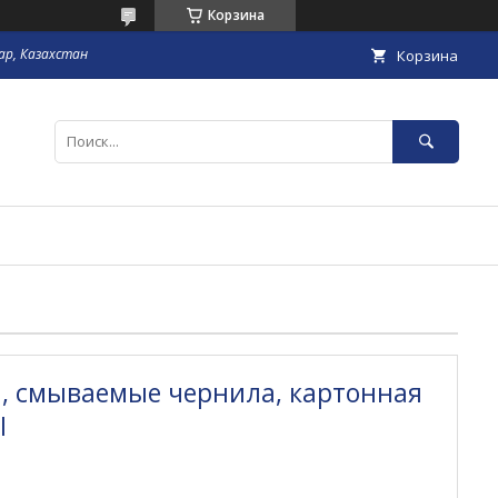
Корзина
гар, Казахстан
Корзина
., смываемые чернила, картонная
I