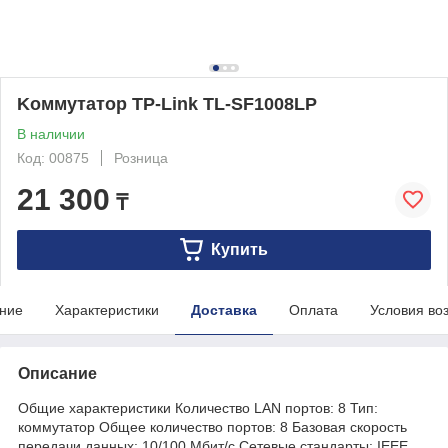
Kоммутатор TP-Link TL-SF1008LP
В наличии
Код: 00875
Розница
21 300
₸
Купить
ние
Характеристики
Доставка
Оплата
Условия во
Описание
Общие характеристики Количество LAN портов: 8 Тип:
коммутатор Общее количество портов: 8 Базовая скорость
передачи данных: 10/100 Мбит/с Сетевые стандарты: IEEE