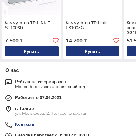
Коммутатор TP-LINK TL-
Коммутатор TP-Link
Комм
SF1008D
LS1008G
порт
SG1
7 500
14 700
51 
₸
₸
Купить
Купить
О нас
Рейтинг не сформирован
Менее 5 отзывов за последний год
Работает с 07.06.2021
г. Талгар
ул. Малькеева, 2, Талгар, Казахстан
Контакты
Сегодня работает с 09:00 до 18:00