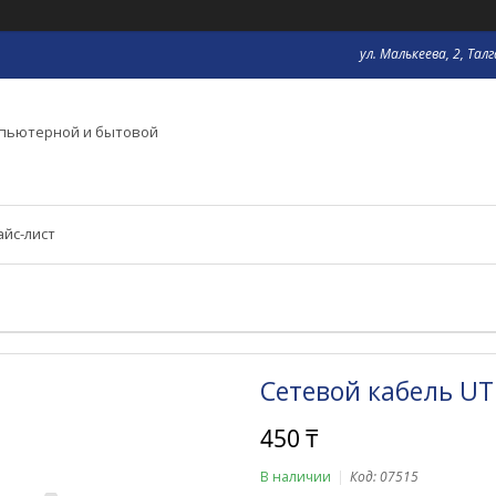
ул. Малькеева, 2, Тал
мпьютерной и бытовой
айс-лист
Сетевой кабель UTP
450 ₸
В наличии
Код:
07515