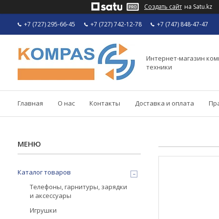
Создать сайт
на Satu.kz
+7 (727) 295-66-45
+7 (727) 742-12-78
+7 (747) 848-47-47
Интернет-магазин ко
техники
Главная
О нас
Контакты
Доставка и оплата
Пр
Каталог товаров
Телефоны, гарнитуры, зарядки
и аксессуары
Игрушки