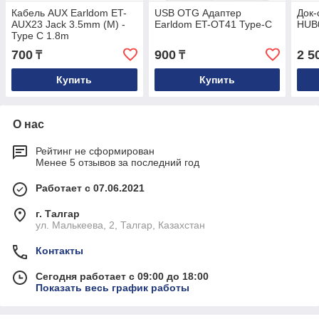
Кабель AUX Earldom ET-
USB OTG Адаптер
Док-
AUX23 Jack 3.5mm (M) -
Earldom ET-OT41 Type-C
HUB
Type C 1.8m
700
900
2 5
₸
₸
Купить
Купить
О нас
Рейтинг не сформирован
Менее 5 отзывов за последний год
Работает с 07.06.2021
г. Талгар
ул. Малькеева, 2, Талгар, Казахстан
Контакты
Сегодня работает с 09:00 до 18:00
Показать весь график работы