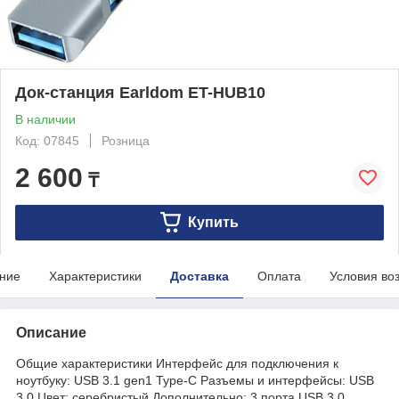
Док-станция Earldom ET-HUB10
В наличии
Код: 07845
Розница
2 600
₸
Купить
ние
Характеристики
Доставка
Оплата
Условия во
Описание
Общие характеристики Интерфейс для подключения к
ноутбуку: USB 3.1 gen1 Type-C Разъемы и интерфейсы: USB
3.0 Цвет: серебристый Дополнительно: 3 порта USB 3.0