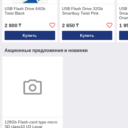
USB Flash Drive 64Gb
USB Flash Drive 32Gb
USB 
Twist Black
Smartbuy Twist Pink
Smar
Ora
2 800
2 650
1 9
₸
₸
Купить
Купить
Акционные предложения и новинки
128Gb Flash-card type micro
SD class10 U3 Lexar