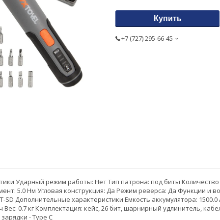
Купить
+7 (727) 295-66-45
ики Ударный режим работы: Нет Тип патрона: под биты Количество ск
мент: 5.0 Нм Угловая конструкция: Да Режим реверса: Да Функции и
-SD Дополнительные характеристики Емкость аккумулятора: 1500.0 Ач
 ч Вес: 0.7 кг Комплектация: кейс, 26 бит, шарнирный удлинитель, ка
зарядки - Type C