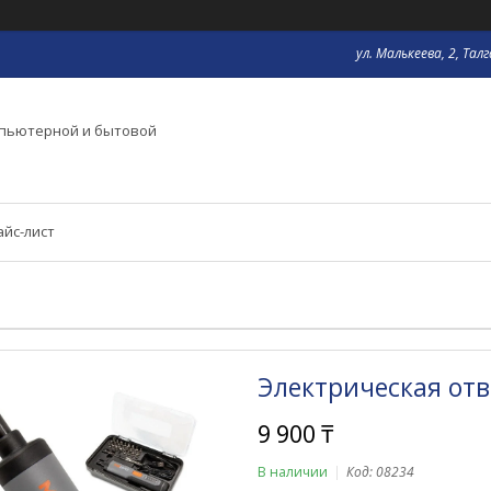
ул. Малькеева, 2, Тал
мпьютерной и бытовой
айс-лист
Электрическая отв
9 900 ₸
В наличии
Код:
08234