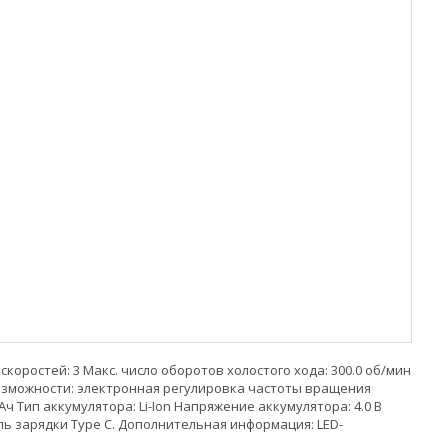
оростей: 3 Макс. число оборотов холостого хода: 300.0 об/мин
 возможности: электронная регулировка частоты вращения
 Тип аккумулятора: Li-Ion Напряжение аккумулятора: 4.0 В
бель зарядки Type C. Дополнительная информация: LED-