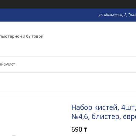
ул. Малькеева, 2, Тал
мпьютерной и бытовой
айс-лист
Набор кистей, 4шт
№4,6, блистер, евр
690 ₸