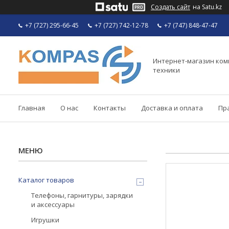
Создать сайт
на Satu.kz
+7 (727) 295-66-45
+7 (727) 742-12-78
+7 (747) 848-47-47
Интернет-магазин ко
техники
Главная
О нас
Контакты
Доставка и оплата
Пр
Каталог товаров
Телефоны, гарнитуры, зарядки
и аксессуары
Игрушки