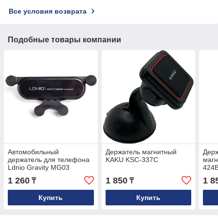
Все условия возврата
Подобные товары компании
Автомобильный
Держатель магнитный
Держ
держатель для телефона
KAKU KSC-337C
маг
Ldnio Gravity MG03
424
1 260
1 850
1 8
₸
₸
Купить
Купить