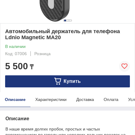
Автомобильный держатель для телефона
Ldnio Magnetic MA20
В наличии
Код: 07006
Розница
5 500
₸
Купить
Описание
Характеристики
Доставка
Оплата
Усл
Описание
В наше время долгих пробок, простых и частых
перемещением по городу или нередких дальних поездок на