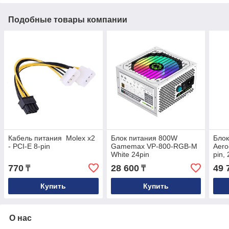
Подобные товары компании
Кабель питания Molex х2
Блок питания 800W
Блок
- PCI-E 8-pin
Gamemax VP-800-RGB-M
Aero
White 24pin
pin,
pin,
770
28 600
49 
₸
₸
E 6+
Купить
Купить
О нас