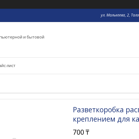
ул. Малькеева, 2, Тал
мпьютерной и бытовой
айс-лист
Разветкоробка рас
креплением для к
700 ₸