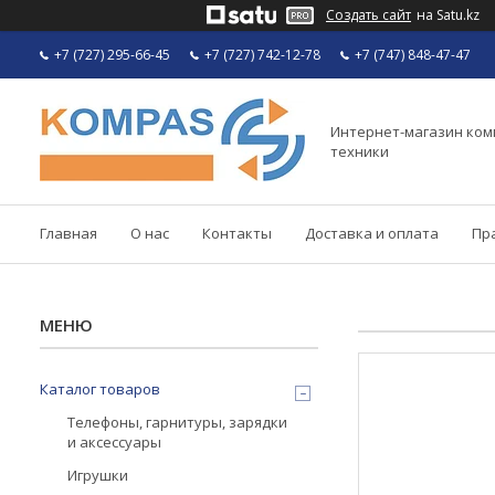
Создать сайт
на Satu.kz
+7 (727) 295-66-45
+7 (727) 742-12-78
+7 (747) 848-47-47
Интернет-магазин ко
техники
Главная
О нас
Контакты
Доставка и оплата
Пр
Каталог товаров
Телефоны, гарнитуры, зарядки
и аксессуары
Игрушки