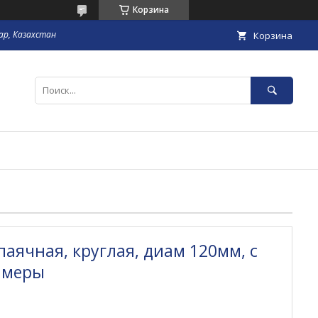
Корзина
гар, Казахстан
Корзина
паячная, круглая, диам 120мм, с
амеры