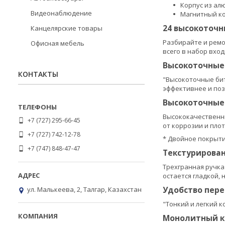
Корпус из ал
Видеонаблюдение
Магнитный ко
24 высокоточн
Канцелярские товары
Разбирайте и ремо
Офисная мебель
всего в набор вхо
Высокоточные
КОНТАКТЫ
"Высокоточные би
эффективнее и поз
Высокоточные 
Высококачественны
+7 (727) 295-66-45
от коррозии и пло
+7 (727) 742-12-78
* Двойное покрыти
+7 (747) 848-47-47
Текстурирован
Трехгранная ручка
остается гладкой,
Удобство пере
ул. Малькеева, 2, Талгар, Казахстан
"Тонкий и легкий к
Монолитный ко