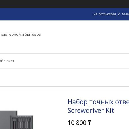
ул. Малькеева, 2, Тал
мпьютерной и бытовой
айс-лист
Набор точных отвер
Screwdriver Kit
10 800 ₸