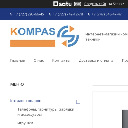
Создать сайт
на Satu.kz
+7 (727) 295-66-45
+7 (727) 742-12-78
+7 (747) 848-47-47
Интернет-магазин ко
техники
Главная
О нас
Контакты
Доставка и оплата
Пр
Каталог товаров
Телефоны, гарнитуры, зарядки
и аксессуары
Игрушки