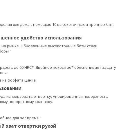
делия для дома с помощью 10 высокоточных и прочных бит;
ышенное удобство использования
 на рынке. Обновленные высокоточные биты стали
боры."
рдость до 60 HRC*. Двойное покрытие* обеспечивает защиту
инта.
 из фосфата цинка.
ьзовании
руда использовать отвертку. Анодированная поверхность
ьному поворотному колпачку.
обное для вас время."
й хват отвертки рукой