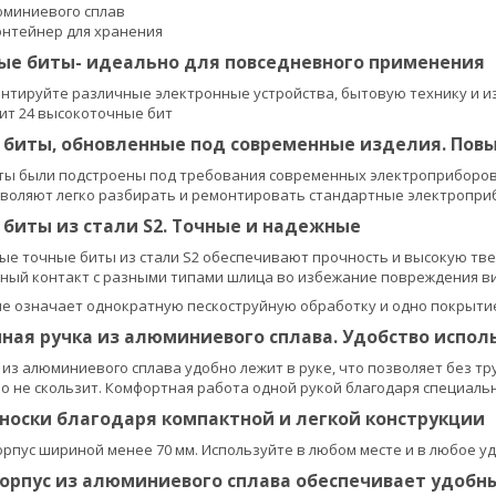
юминиевого сплав
нтейнер для хранения
ые биты- идеально для повседневного применения
нтируйте различные электронные устройства, бытовую технику и из
дит 24 высокоточные бит
 биты, обновленные под современные изделия. Пов
ты были подстроены под требования современных электроприборов
воляют легко разбирать и ремонтировать стандартные электропри
биты из стали S2. Точные и надежные
е точные биты из стали S2 обеспечивают прочность и высокую тве
тный контакт с разными типами шлица во избежание повреждения в
е означает однократную пескоструйную обработку и одно покрытие
ная ручка из алюминиевого сплава. Удобство испол
 из алюминиевого сплава удобно лежит в руке, что позволяет без т
 но не скользит. Комфортная работа одной рукой благодаря специал
носки благодаря компактной и легкой конструкции
орпус шириной менее 70 мм. Используйте в любом месте и в любое уд
рпус из алюминиевого сплава обеспечивает удобны