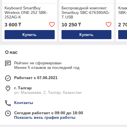
Keyboard SmartBuy
Беспроводной комплект
Клав
Wireless ONE 252 SBK-
Smartbuy SBC-676390AG-
SBK
252AG-K
T USB
3 600
10 250
2 7
₸
₸
Купить
Купить
О нас
Рейтинг не сформирован
Менее 5 отзывов за последний год
Работает с 07.06.2021
г. Талгар
ул. Малькеева, 2, Талгар, Казахстан
Контакты
Сегодня работает с 09:00 до 18:00
Показать весь график работы