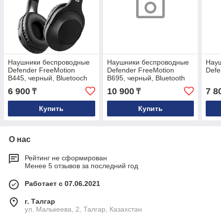
Наушники беспроводные
Наушники беспроводные
Нау
Defender FreeMotion
Defender FreeMotion
Defe
B445, черный, Bluetooch
B695, черный, Bluetooth
6 900
10 900
7 8
₸
₸
Купить
Купить
О нас
Рейтинг не сформирован
Менее 5 отзывов за последний год
Работает с 07.06.2021
г. Талгар
ул. Малькеева, 2, Талгар, Казахстан