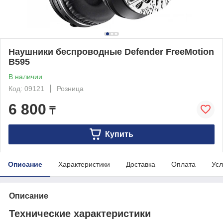
Наушники беспроводные Defender FreeMotion
B595
В наличии
Код: 09121
Розница
6 800
₸
Купить
Описание
Характеристики
Доставка
Оплата
Усл
Описание
Технические характеристики