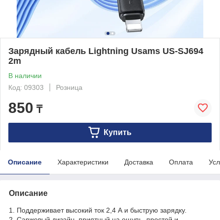
Зарядный кабель Lightning Usams US-SJ694
2m
В наличии
Код: 09303
Розница
850
₸
Купить
Описание
Характеристики
Доставка
Оплата
Усл
Описание
1. Поддерживает высокий ток 2,4 А и быструю зарядку.
2. Саржевый дизайн, приятный на ощупь, простой и