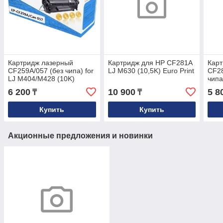
Картридж лазерный
Картридж для HP CF281A
Кар
CF259A/057 (без чипа) for
LJ M630 (10,5K) Euro Print
CF28
LJ M404/M428 (10K)
чипа
Euro
6 200
10 900
5 8
₸
₸
Купить
Купить
Акционные предложения и новинки