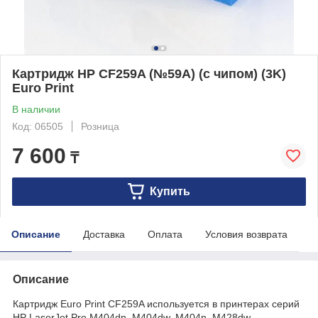
Картридж HP CF259A (№59A) (с чипом) (3K)
Euro Print
В наличии
Код: 06505
Розница
7 600
₸
Купить
Описание
Доставка
Оплата
Условия возврата
Описание
Картридж Euro Print CF259A используется в принтерах серий
HP LaserJet Pro M404dn, M404dw, M404n, M428dw,