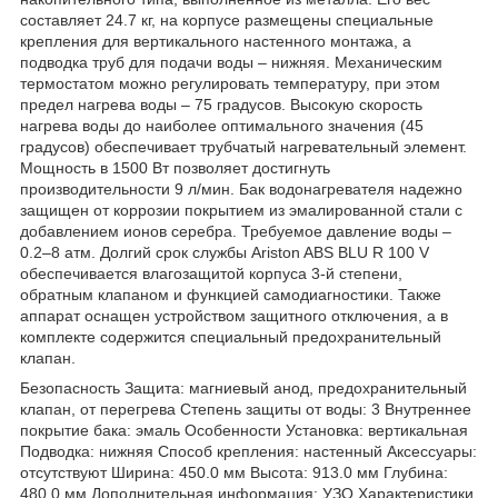
составляет 24.7 кг, на корпусе размещены специальные
крепления для вертикального настенного монтажа, а
подводка труб для подачи воды – нижняя. Механическим
термостатом можно регулировать температуру, при этом
предел нагрева воды – 75 градусов. Высокую скорость
нагрева воды до наиболее оптимального значения (45
градусов) обеспечивает трубчатый нагревательный элемент.
Мощность в 1500 Вт позволяет достигнуть
производительности 9 л/мин. Бак водонагревателя надежно
защищен от коррозии покрытием из эмалированной стали с
добавлением ионов серебра. Требуемое давление воды –
0.2–8 атм. Долгий срок службы Ariston ABS BLU R 100 V
обеспечивается влагозащитой корпуса 3-й степени,
обратным клапаном и функцией самодиагностики. Также
аппарат оснащен устройством защитного отключения, а в
комплекте содержится специальный предохранительный
клапан.
Безопасность Защита: магниевый анод, предохранительный
клапан, от перегрева Степень защиты от воды: 3 Внутреннее
покрытие бака: эмаль Особенности Установка: вертикальная
Подводка: нижняя Способ крепления: настенный Аксессуары:
отсутствуют Ширина: 450.0 мм Высота: 913.0 мм Глубина:
480.0 мм Дополнительная информация: УЗО Характеристики