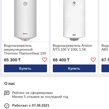
Водонагреватель
Водонагреватель Ariston
Водо
аккумуляционный
NTS 100 V 100L 1.5K
ABS 
Thermex TitaniumHeat 100
V 1,5K 100 литров,
65 300
66 400
67 
₸
₸
вертикальный
Купить
Купить
О нас
Рейтинг не сформирован
Менее 5 отзывов за последний год
Работает с 07.06.2021