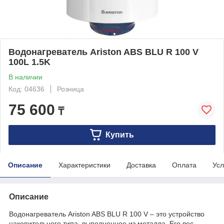
Водонагреватель Ariston ABS BLU R 100 V
100L 1.5K
В наличии
Код: 04636
Розница
75 600
₸
Купить
Описание
Характеристики
Доставка
Оплата
Усл
Описание
Водонагреватель Ariston ABS BLU R 100 V – это устройство
накопительного типа, выполненное из металла. Его вес