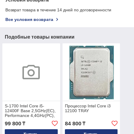
Возврат товара в течение 14 дней по договоренности
Все условия возврата
Подобные товары компании
S-1700 Intel Core i5-
Процессор Intel Core i3
12400F Base 2,5GHz(EC),
12100 TRAY
Performance 4,4GHz(PC),
Max Turbo 4,4GHz, Cache
99 800
84 800
₸
₸
18Mb