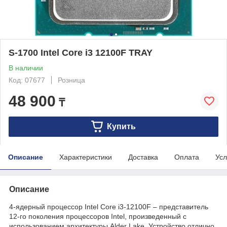
S-1700 Intel Core i3 12100F TRAY
В наличии
Код: 07677
Розница
48 900
₸
Купить
Описание
Характеристики
Доставка
Оплата
Усл
Описание
4-ядерный процессор Intel Core i3-12100F – представитель
12-го поколения процессоров Intel, произведенный с
использованием архитектуры Alder Lake. Устройство отлично