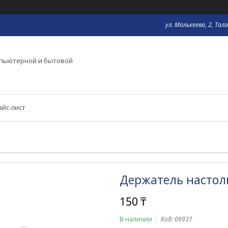
ул. Малькеева, 2, Тал
мпьютерной и бытовой
айс-лист
Держатель настол
150 ₸
В наличии
Код:
09937