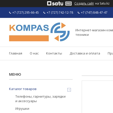
Создать сайт
на Satu.kz
+7 (727) 295-66-45
+7 (727) 742-12-78
+7 (747) 848-47-47
Интернет-магазин ко
техники
Главная
О нас
Контакты
Доставка и оплата
Пр
Каталог товаров
Телефоны, гарнитуры, зарядки
и аксессуары
Игрушки