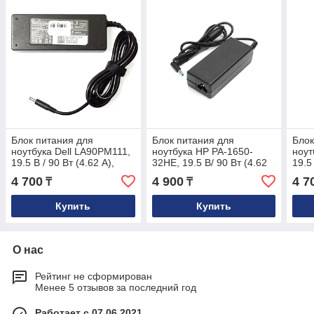
Блок питания для
Блок питания для
Блок
ноутбука Dell LA90PM111,
ноутбука HP PA-1650-
ноут
19.5 В / 90 Вт (4.62 А),
32HE, 19.5 В/ 90 Вт (4.62
19.5 
4.5/3.0 мм
А), 4.5/3.0 мм
6.5/
4 700
4 900
4 7
₸
₸
Купить
Купить
О нас
Рейтинг не сформирован
Менее 5 отзывов за последний год
Работает с 07.06.2021