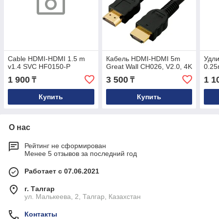
Cable HDMI-HDMI 1.5 m
Кабель HDMI-HDMI 5m
Удл
v1.4 SVC HF0150-P
Great Wall CH026, V2.0, 4K
0.2
1 900
3 500
1 1
₸
₸
Купить
Купить
О нас
Рейтинг не сформирован
Менее 5 отзывов за последний год
Работает с 07.06.2021
г. Талгар
ул. Малькеева, 2, Талгар, Казахстан
Контакты