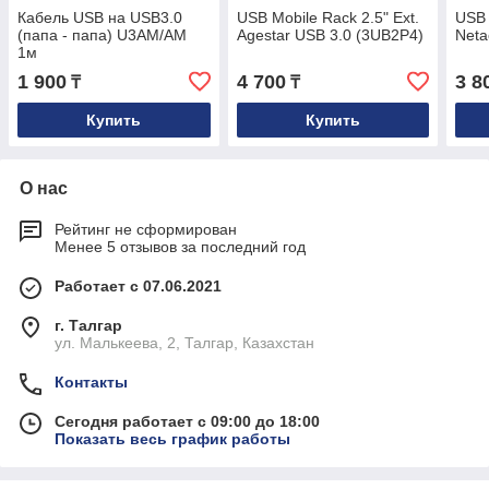
Кабель USB на USB3.0
USB Mobile Rack 2.5" Ext.
USB 
(папа - папа) U3AM/AM
Agestar USB 3.0 (3UB2P4)
Neta
1м
1 900
4 700
3 8
₸
₸
Купить
Купить
О нас
Рейтинг не сформирован
Менее 5 отзывов за последний год
Работает с 07.06.2021
г. Талгар
ул. Малькеева, 2, Талгар, Казахстан
Контакты
Сегодня работает с 09:00 до 18:00
Показать весь график работы