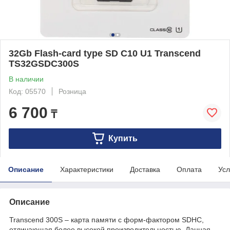
32Gb Flash-card type SD C10 U1 Transcend
TS32GSDC300S
В наличии
Код: 05570
Розница
6 700
₸
Купить
Описание
Характеристики
Доставка
Оплата
Усл
Описание
Transcend 300S – карта памяти с форм-фактором SDHC,
отличающая более высокой производительностью. Данная