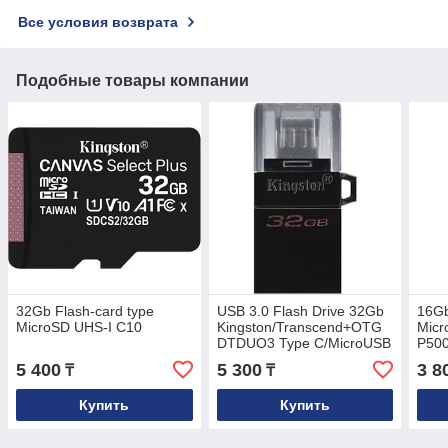
Все условия возврата
Подобные товары компании
32Gb Flash-card type
USB 3.0 Flash Drive 32Gb
16Gb
MicroSD UHS-I C10
Kingston/Transcend+OTG
Mic
DTDUO3 Type C/MicroUSB
P50
5 400
5 300
3 8
₸
₸
Купить
Купить