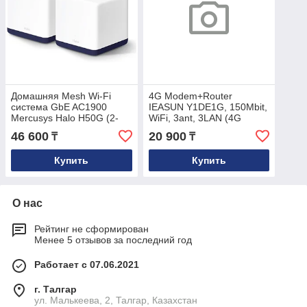
Домашняя Mesh Wi-Fi
4G Modem+Router
система GbE AC1900
IEASUN Y1DE1G, 150Mbit,
Mercusys Halo H50G (2-
WiFi, 3ant, 3LAN (4G
pack) 1300Mbps
router 610)
46 600
20 900
₸
₸
5GHz,600Mbit
2.4GHz,3GbE
Купить
Купить
О нас
Рейтинг не сформирован
Менее 5 отзывов за последний год
Работает с 07.06.2021
г. Талгар
ул. Малькеева, 2, Талгар, Казахстан