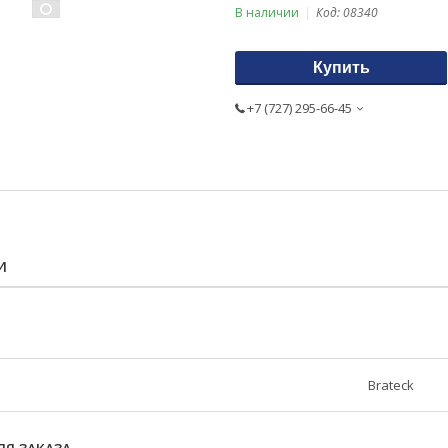
В наличии
Код:
08340
Купить
+7 (727) 295-66-45
И
Brateck