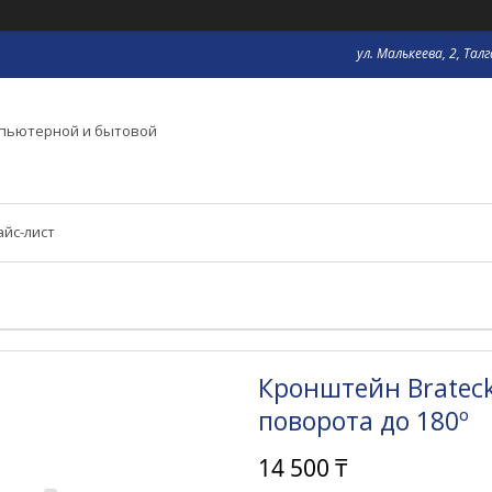
ул. Малькеева, 2, Тал
мпьютерной и бытовой
айс-лист
Кронштейн Brateck,
поворота до 180º
14 500 ₸