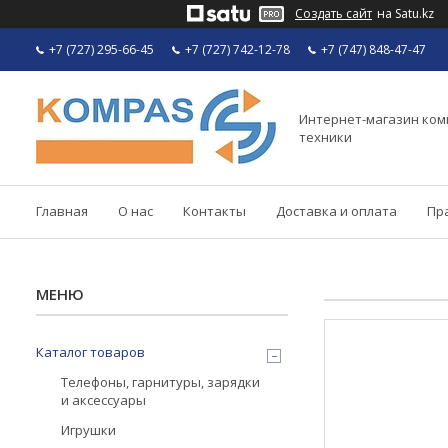
Создать сайт
на Satu.kz
+7 (727) 295-66-45
+7 (727) 742-12-78
+7 (747) 848-47-47
Интернет-магазин ко
техники
Главная
О нас
Контакты
Доставка и оплата
Пр
Каталог товаров
Телефоны, гарнитуры, зарядки
и аксессуары
Игрушки