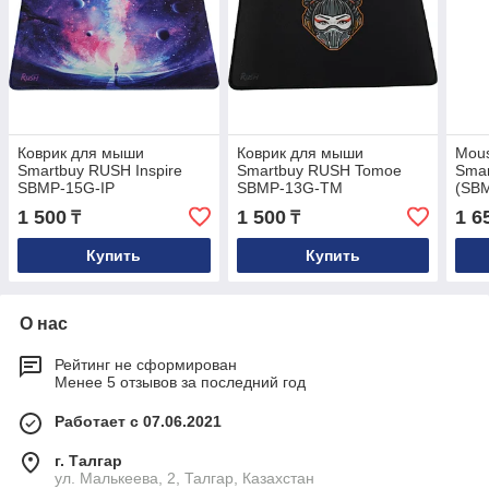
Коврик для мыши
Коврик для мыши
Mou
Smartbuy RUSH Inspire
Smartbuy RUSH Tomoe
Smar
SBMP-15G-IP
SBMP-13G-TM
(SB
1 500
1 500
1 6
₸
₸
Купить
Купить
О нас
Рейтинг не сформирован
Менее 5 отзывов за последний год
Работает с 07.06.2021
г. Талгар
ул. Малькеева, 2, Талгар, Казахстан