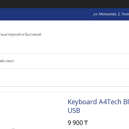
ул. Малькеева, 2, Тал
мпьютерной и бытовой
айс-лист
Keyboard A4Tech Bl
USB
9 900 ₸