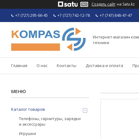
Создать сайт
на Satu.kz
+7 (727) 295-66-45
+7 (727) 742-12-78
+7 (747) 848-47-47
Интернет-магазин ко
техники
Главная
О нас
Контакты
Доставка и оплата
Пр
Каталог товаров
Телефоны, гарнитуры, зарядки
и аксессуары
Игрушки