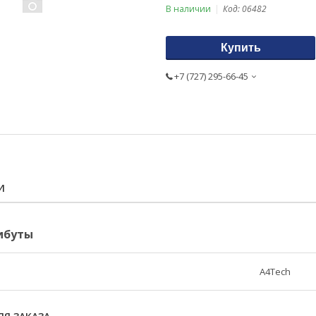
В наличии
Код:
06482
Купить
+7 (727) 295-66-45
И
ибуты
A4Tech