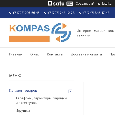
Создать сайт
на Satu.kz
+7 (727) 295-66-45
+7 (727) 742-12-78
+7 (747) 848-47-47
Интернет-магазин ко
техники
Главная
О нас
Контакты
Доставка и оплата
Пр
Каталог товаров
Телефоны, гарнитуры, зарядки
и аксессуары
Игрушки