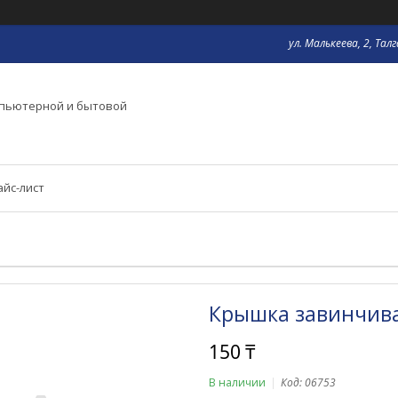
ул. Малькеева, 2, Тал
мпьютерной и бытовой
айс-лист
Крышка завинчива
150 ₸
В наличии
Код:
06753