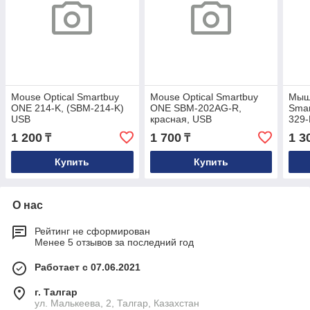
Mouse Optical Smartbuy
Mouse Optical Smartbuy
Мыш
ONE 214-K, (SBM-214-K)
ONE SBM-202AG-R,
Smar
USB
красная, USB
329-
1 200
1 700
1 3
₸
₸
Купить
Купить
О нас
Рейтинг не сформирован
Менее 5 отзывов за последний год
Работает с 07.06.2021
г. Талгар
ул. Малькеева, 2, Талгар, Казахстан