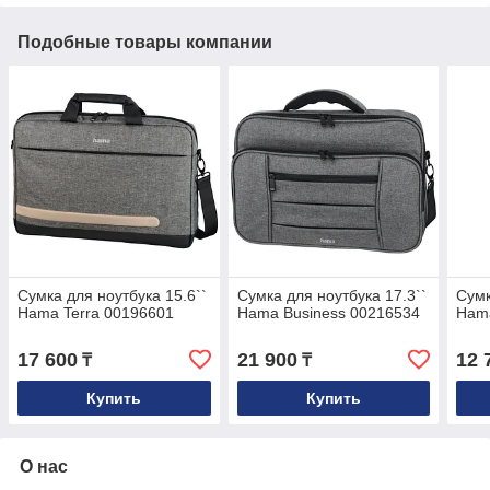
Подобные товары компании
Сумка для ноутбука 15.6``
Сумка для ноутбука 17.3``
Сумк
Hama Terra 00196601
Hama Business 00216534
Hama
17 600
21 900
12 
₸
₸
Купить
Купить
О нас