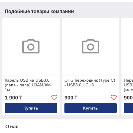
Подобные товары компании
Кабель USB на USB3.0
OTG переходник (Type C)
Пер
(папа - папа) U3AM/AM
- USB3.0 UCU3
USB2
1м
(мам
сое
1 900
900
900
₸
₸
Купить
Купить
О нас