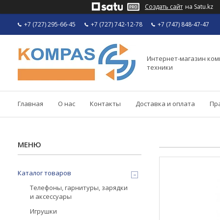
Создать сайт
на Satu.kz
+7 (727) 295-66-45
+7 (727) 742-12-78
+7 (747) 848-47-47
Интернет-магазин ко
техники
Главная
О нас
Контакты
Доставка и оплата
Пр
Каталог товаров
Телефоны, гарнитуры, зарядки
и аксессуары
Игрушки