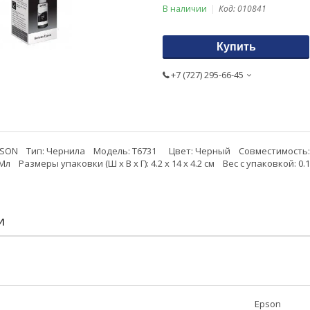
В наличии
Код:
010841
Купить
+7 (727) 295-66-45
SON Тип: Чернила Модель: T6731 Цвет: Черный Совместимость: Ep
л Размеры упаковки (Ш х В х Г): 4.2 х 14 х 4.2 см Вес c упаковкой: 0.1
И
Epson