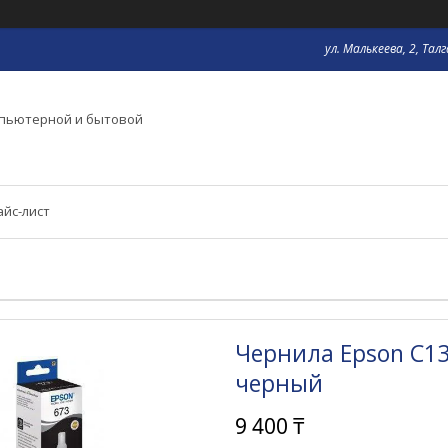
ул. Малькеева, 2, Тал
мпьютерной и бытовой
айс-лист
Чернила Epson C13
черный
9 400 ₸