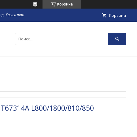
Корзина
гар, Казахстан
Корзина
T67314A L800/1800/810/850