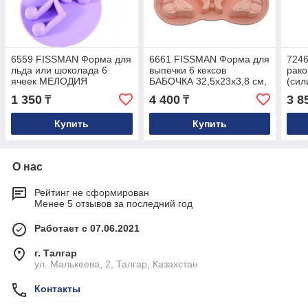
6559 FISSMAN Форма для
6661 FISSMAN Форма для
7246
льда или шоколада 6
выпечки 6 кексов
рако
ячеек МЕЛОДИЯ
БАБОЧКА 32,5x23x3,8 см,
(сил
16,5x13,5x1,8 см, цвет
цвет РОЗОВАЯ ГВОЗДИКА
1 350
4 400
3 8
₸
₸
ЛИЛОВЫЙ (силикон)
(силикон)
Купить
Купить
О нас
Рейтинг не сформирован
Менее 5 отзывов за последний год
Работает с 07.06.2021
г. Талгар
ул. Малькеева, 2, Талгар, Казахстан
Контакты