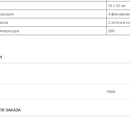
33 х 22 см
 крышки
4 фиксирова
масла
2 лотка в 
мпература
260
И
Vitek
Я ЗАКАЗА