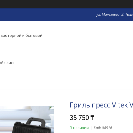
ул. Малькеева, 2, Тал
мпьютерной и бытовой
айс-лист
Гриль пресс Vitek 
35 750 ₸
В наличии
Код:
04516