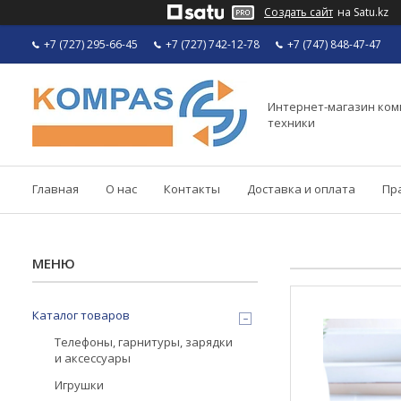
Создать сайт
на Satu.kz
+7 (727) 295-66-45
+7 (727) 742-12-78
+7 (747) 848-47-47
Интернет-магазин ко
техники
Главная
О нас
Контакты
Доставка и оплата
Пр
Каталог товаров
Телефоны, гарнитуры, зарядки
и аксессуары
Игрушки