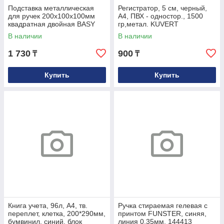
Подставка металлическая
Регистратор, 5 см, черный,
для ручек 200х100х100мм
А4, ПВХ - одностор., 1500
квадратная двойная BASY
гр,метал. KUVERT
В наличии
В наличии
1 730
900
₸
₸
Купить
Купить
Книга учета, 96л, А4, тв.
Ручка стираемая гелевая с
переплет, клетка, 200*290мм,
принтом FUNSTER, синяя,
бумвинил, синий, блок
линия 0,35мм, 144413