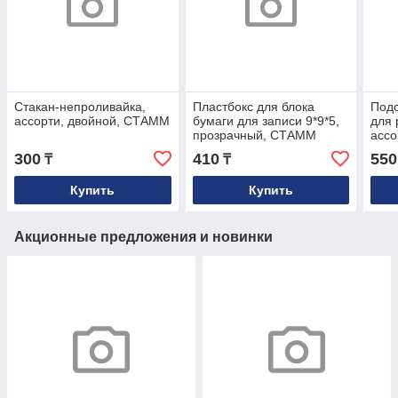
Стакан-непроливайка,
Пластбокс для блока
Подс
ассорти, двойной, СТАММ
бумаги для записи 9*9*5,
для 
прозрачный, СТАММ
ассо
300
410
550
₸
₸
Купить
Купить
Акционные предложения и новинки