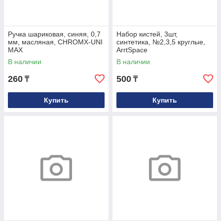
Ручка шариковая, синяя, 0,7
Набор кистей, 3шт,
мм, масляная, CHROMX-UNI
синтетика, №2,3,5 круглые,
MAX
ArrtSpace
В наличии
В наличии
260
500
₸
₸
Купить
Купить