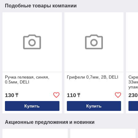
Подобные товары компании
Ручка гелевая, синяя,
Грифели 0,7мм, 2В, DELI
Скре
0.5мм, DELI
33мм
упак
130
110
230
₸
₸
Купить
Купить
Акционные предложения и новинки