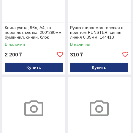
Книга учета, 96л, А4, тв.
Ручка стираемая гелевая с
переплет, клетка, 200*290мм,
принтом FUNSTER, синяя,
бумвинил, синий, блок
линия 0,35мм, 144413
офсетный
В наличии
В наличии
2 200
310
₸
₸
Купить
Купить