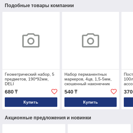
Подобные товары компании
Геометрический набор, 5
Набор перманентных
Пост
предметов, 190*92мм,
маркеров, 4цв, 1,5-5мм,
100л
DELI
скошенный наконечник
ассо
паст
680
540
370
₸
₸
плен
Купить
Купить
Акционные предложения и новинки