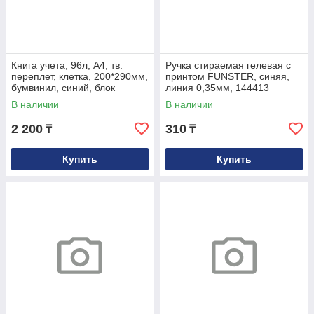
Книга учета, 96л, А4, тв.
Ручка стираемая гелевая с
переплет, клетка, 200*290мм,
принтом FUNSTER, синяя,
бумвинил, синий, блок
линия 0,35мм, 144413
офсетный
В наличии
В наличии
2 200
310
₸
₸
Купить
Купить