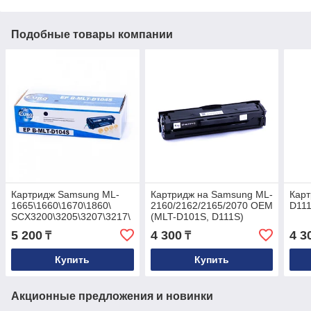
Подобные товары компании
Картридж Samsung ML-
Картридж на Samsung ML-
Карт
1665\1660\1670\1860\
2160/2162/2165/2070 OEM
D11
SCX3200\3205\3207\3217\
(MLT-D101S, D111S)
OEM (MLT-D104S)
5 200
4 300
4 3
₸
₸
Купить
Купить
Акционные предложения и новинки