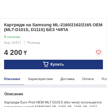
Картридж на Samsung ML-2160/2162/2165 OEM
(MLT-D101S, D111S) БЕЗ ЧИПА
В наличии
Код: 02417
Розница
4 200
₸
Купить
Описание
Характеристики
Доставка
Оплата
Усл
Описание
Картридж Euro Print NEW MLT-D101S (без чипа) используется
в принтерах серий SAMSUNG ML-2160, ML-2165, ML-2167,