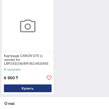
Картридж CANON 070 (с
чипом) for
LBP243/246/MF461/463/465
(10.2K) Euro Print
В наличии
6 900
₸
Купить
О нас