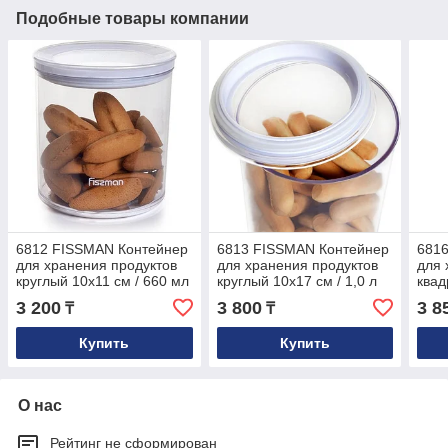
Подобные товары компании
6812 FISSMAN Контейнер
6813 FISSMAN Контейнер
681
для хранения продуктов
для хранения продуктов
для 
круглый 10x11 см / 660 мл
круглый 10x17 см / 1,0 л
квад
(пластик)
(пластик)
660 
3 200
3 800
3 8
₸
₸
Купить
Купить
О нас
Рейтинг не сформирован