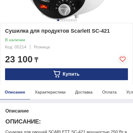
Сушилка для продуктов Scarlett SC-421
В наличии
Код: 05214
Розница
23 100
₸
Купить
Описание
Характеристики
Доставка
Оплата
Усл
Описание
ОПИСАНИЕ:
Сушилка для овощей SCARLETT SC-421 мощностью 250 Вт в