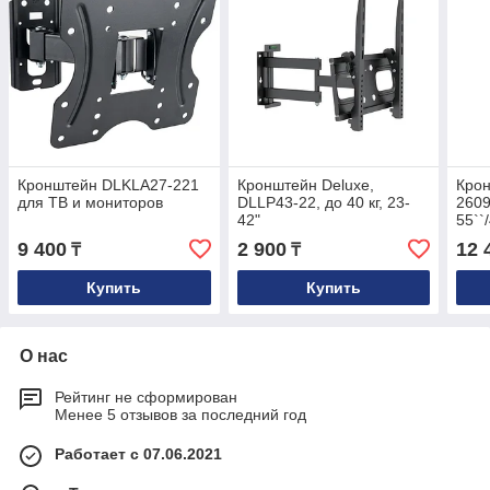
Кронштейн DLKLA27-221
Кронштейн Deluxe,
Кро
для ТВ и мониторов
DLLP43-22, до 40 кг, 23-
2609
42"
55``
12° 
9 400
2 900
12 
₸
₸
Купить
Купить
О нас
Рейтинг не сформирован
Менее 5 отзывов за последний год
Работает с 07.06.2021