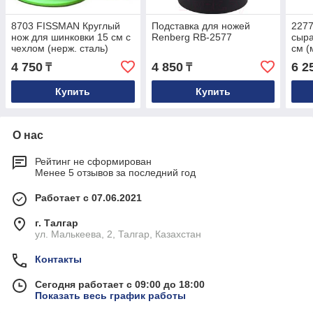
8703 FISSMAN Круглый
Подставка для ножей
227
нож для шинковки 15 см с
Renberg RB-2577
сыр
чехлом (нерж. сталь)
см (
нерж
4 750
4 850
6 2
₸
₸
Купить
Купить
О нас
Рейтинг не сформирован
Менее 5 отзывов за последний год
Работает с 07.06.2021
г. Талгар
ул. Малькеева, 2, Талгар, Казахстан
Контакты
Сегодня работает с 09:00 до 18:00
Показать весь график работы