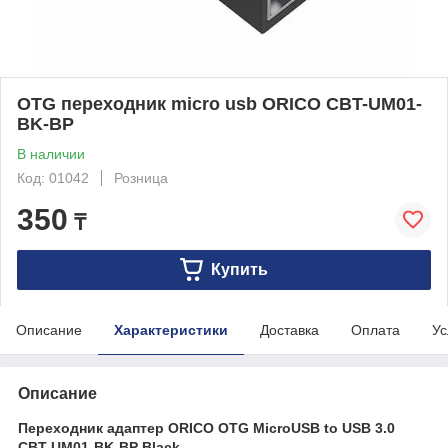
OTG переходник micro usb ORICO CBT-UM01-
BK-BP
В наличии
Код: 01042
Розница
350
₸
Купить
Описание
Характеристики
Доставка
Оплата
Ус
Описание
Переходник адаптер ORICO
OTG MicroUSB
to USB 3.0
CBT-UM01-BK-BP Black