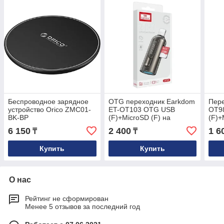
Беспроводное зарядное
OTG переходник Earkdom
Пере
устройство Orico ZMC01-
ET-OT103 OTG USB
OT9
BK-BP
(F)+MicroSD (F) на
(F)+
Lightning (M)
(M) 
6 150
2 400
1 6
₸
₸
Купить
Купить
О нас
Рейтинг не сформирован
Менее 5 отзывов за последний год