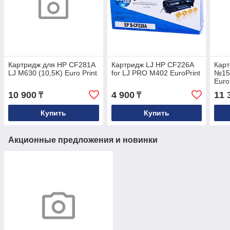
Картридж для HP CF281A
Картридж LJ HP CF226A
Кар
LJ M630 (10,5K) Euro Print
for LJ PRO M402 EuroPrint
№151
Euro
10 900
4 900
11 
₸
₸
Купить
Купить
Акционные предложения и новинки