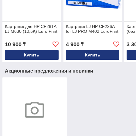
Картридж для HP CF281A
Картридж LJ HP CF226A
Карт
LJ M630 (10,5K) Euro Print
for LJ PRO M402 EuroPrint
(без
10 900
4 900
3 3
₸
₸
Купить
Купить
Акционные предложения и новинки