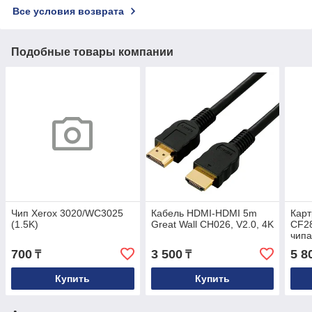
Все условия возврата
Подобные товары компании
Чип Xerox 3020/WC3025
Кабель HDMI-HDMI 5m
Кар
(1.5K)
Great Wall CH026, V2.0, 4K
CF28
чипа
Euro
700
3 500
5 8
₸
₸
Купить
Купить