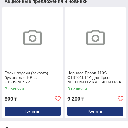
Акционные предложения и новинки
Ролик подачи (захвата)
Чернила Epson 110S
бумаги для HP LJ
C13T01L14A для Epson
P1505/M1522
M1100/M1120/M1140/M1180/
MFP/M1536/P1566/P1606
M2140/M3140/M3170/M3180,
В наличии
В наличии
Black, 40ml
800
9 200
₸
₸
Купить
Купить