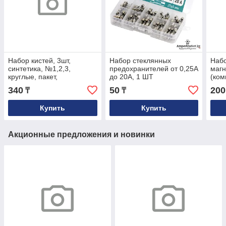
Набор кистей, 3шт,
Набор стеклянных
Набо
синтетика, №1,2,3,
предохранителей от 0,25A
магн
круглые, пакет,
до 20А, 1 ШТ
(ком
европодвес, ArtSpace
340
50
200
₸
₸
Купить
Купить
Акционные предложения и новинки