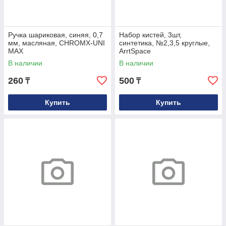
Ручка шариковая, синяя, 0,7
Набор кистей, 3шт,
мм, масляная, CHROMX-UNI
синтетика, №2,3,5 круглые,
MAX
ArrtSpace
В наличии
В наличии
260
500
₸
₸
Купить
Купить