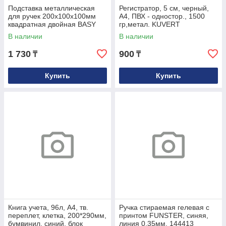
Подставка металлическая
Регистратор, 5 см, черный,
для ручек 200х100х100мм
А4, ПВХ - одностор., 1500
квадратная двойная BASY
гр,метал. KUVERT
В наличии
В наличии
1 730
900
₸
₸
Купить
Купить
Книга учета, 96л, А4, тв.
Ручка стираемая гелевая с
переплет, клетка, 200*290мм,
принтом FUNSTER, синяя,
бумвинил, синий, блок
линия 0,35мм, 144413