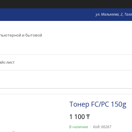
ул. Малькеева, 2, Тал
мпьютерной и бытовой
айс-лист
Тонер FC/PC 150g
1 100 ₸
В наличии
Код:
00267