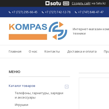
Создать сайт
на Satu.kz
+7 (727) 295-66-45
+7 (727) 742-12-78
+7 (747) 848-47-47
Интернет-магазин ко
техники
Главная
О нас
Контакты
Доставка и оплата
Пр
Каталог товаров
Телефоны, гарнитуры, зарядки
и аксессуары
Игрушки