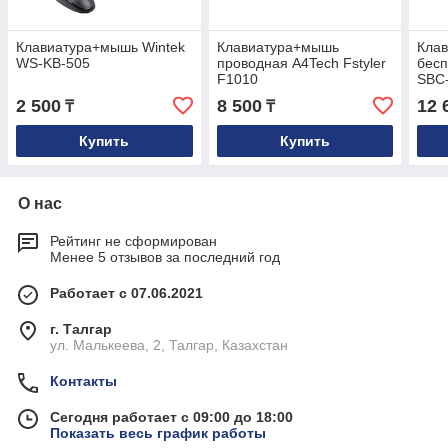
Клавиатура+мышь Wintek
Клавиатура+мышь
Кла
WS-KB-505
проводная A4Tech Fstyler
бесп
F1010
SBC
2 500
8 500
12 
₸
₸
Купить
Купить
О нас
Рейтинг не сформирован
Менее 5 отзывов за последний год
Работает с 07.06.2021
г. Талгар
ул. Малькеева, 2, Талгар, Казахстан
Контакты
Сегодня работает с 09:00 до 18:00
Показать весь график работы