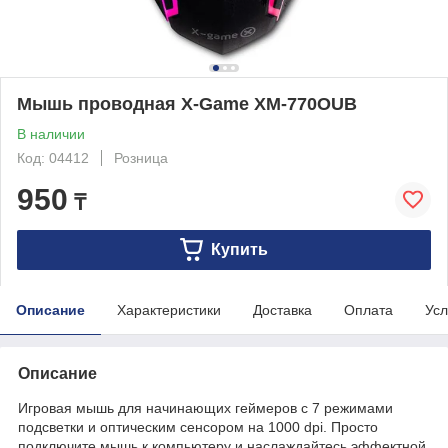
Мышь проводная X-Game XM-770OUB
В наличии
Код: 04412
Розница
950
₸
Купить
Описание
Характеристики
Доставка
Оплата
Усл
Описание
Игровая мышь для начинающих геймеров с 7 режимами
подсветки и оптическим сенсором на 1000 dpi. Просто
подключите мышь к компьютеру и наслаждайтесь эффектной