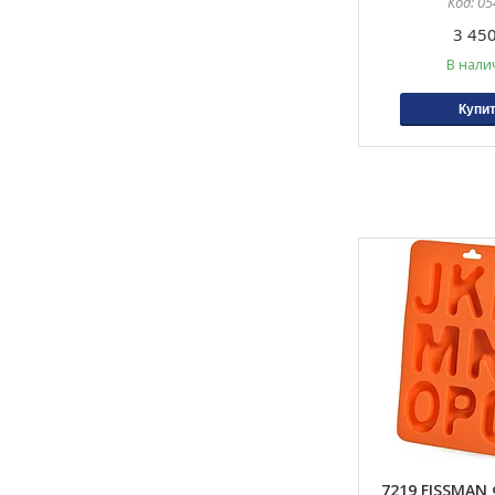
05
3 450
В нали
Купи
7219 FISSMAN