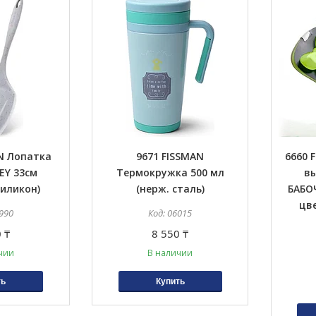
N Лопатка
9671 FISSMAN
6660 
EY 33см
Термокружка 500 мл
вы
силикон)
(нерж. сталь)
БАБОЧ
цв
990
06015
 ₸
8 550 ₸
чии
В наличии
ть
Купить