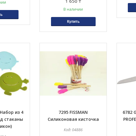
1 650 ₸
чии
В наличии
ть
Купить
Набор из 4
7295 FISSMAN
6782 
од стаканы
Силиконовая кисточка
PROFE
ликон)
04886