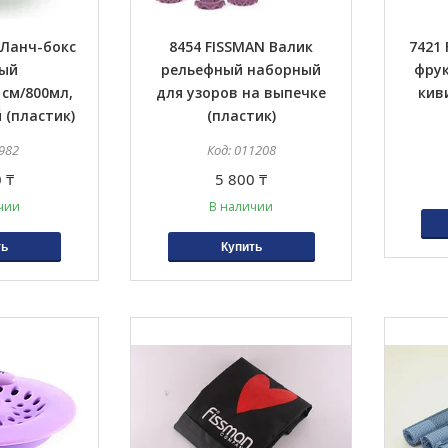
 Ланч-бокс
8454 FISSMAN Валик
7421
лый
рельефный наборный
фрук
1см/800мл,
для узоров на выпечке
киви
 (пластик)
(пластик)
982
011208
 ₸
5 800 ₸
чии
В наличии
ть
Купить