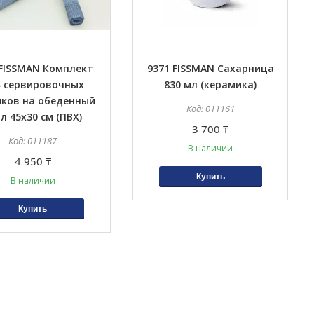
 FISSMAN Комплект
9371 FISSMAN Сахарница
4 сервировочных
830 мл (керамика)
иков на обеденный
011161
л 45x30 см (ПВХ)
3 700 ₸
011187
В наличии
4 950 ₸
Купить
В наличии
Купить