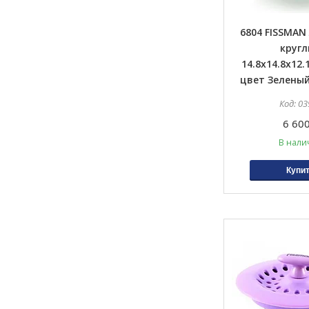
6804 FISSMAN
круг
14.8x14.8x12.
цвет Зеленый
03
6 600
В нали
Купи