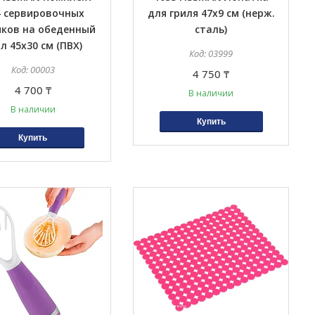
4 сервировочных
для гриля 47х9 см (нерж.
иков на обеденный
сталь)
л 45x30 см (ПВХ)
03999
00003
4 750 ₸
4 700 ₸
В наличии
В наличии
Купить
Купить