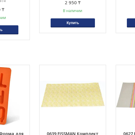
414
2 950 ₸
 ₸
В наличии
чии
Купить
ть
 Форма для
0639 FISSMAN Комплект
0627