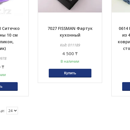
N Ситечко
7027 FISSMAN Фартук
0614
ны 10 см
кухонный
из 
иликон,
ковр
011189
ик)
сто
4 500 ₸
0978
В наличии
 ₸
Купить
чии
ть