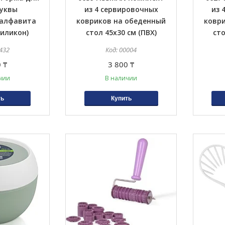
буквы
из 4 сервировочных
из 
 алфавита
ковриков на обеденный
ковр
силикон)
стол 45x30 см (ПВХ)
сто
432
00004
 ₸
3 800 ₸
чии
В наличии
ть
Купить