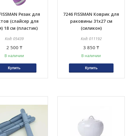
 FISSMAN Резак для
7246 FISSMAN Коврик для
тов (слайсер для
раковины 31x27 см
) 18 см (пластик)
(силикон)
05439
011192
2 500 ₸
3 850 ₸
В наличии
В наличии
Купить
Купить