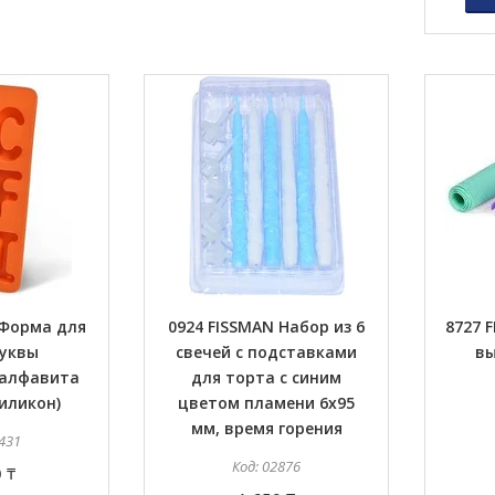
 Форма для
0924 FISSMAN Набор из 6
8727 
буквы
свечей с подставками
вы
 алфавита
для торта с синим
силикон)
цветом пламени 6x95
мм, время горения
431
02876
 ₸