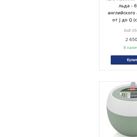
льда - 
английского
от J до Q (
05
2 650
В нали
Купи