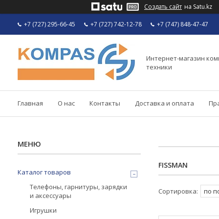
Создать сайт
на Satu.kz
+7 (727) 295-66-45
+7 (727) 742-12-78
+7 (747) 848-47-47
Интернет-магазин ко
техники
Главная
О нас
Контакты
Доставка и оплата
Пр
FISSMAN
Каталог товаров
Телефоны, гарнитуры, зарядки
и аксессуары
Игрушки