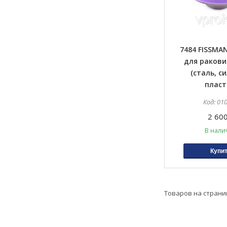
7484 FISSMA
для ракови
(сталь, с
пласт
01
2 600
В нали
Купи