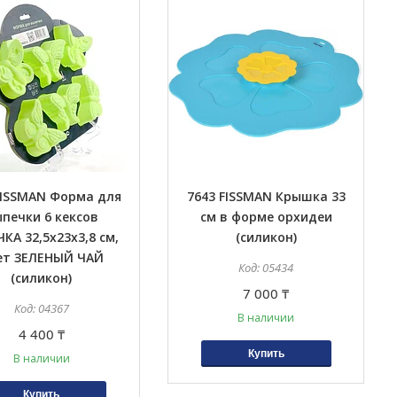
FISSMAN Форма для
7643 FISSMAN Крышка 33
печки 6 кексов
см в форме орхидеи
КА 32,5x23x3,8 см,
(силикон)
ет ЗЕЛЕНЫЙ ЧАЙ
05434
(силикон)
7 000 ₸
04367
В наличии
4 400 ₸
Купить
В наличии
Купить