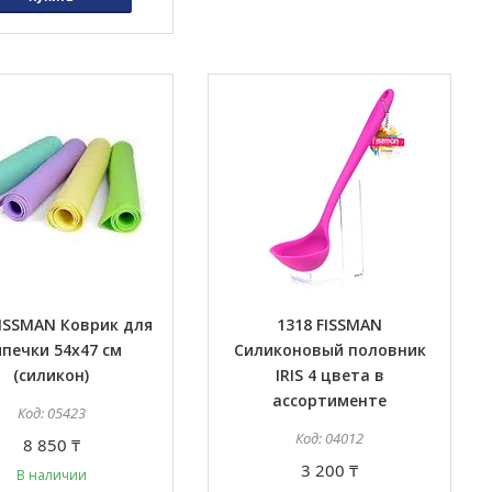
FISSMAN Коврик для
1318 FISSMAN
печки 54x47 см
Силиконовый половник
(силикон)
IRIS 4 цвета в
ассортименте
05423
04012
8 850 ₸
3 200 ₸
В наличии