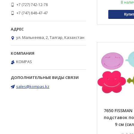
В нали
+7 (727) 742-12-78
+7 (747) 848-47-47
Купи
ул. Малькеева, 2, Талгар, Казахстан
KOMPAS
sales@kompas.kz
7650 FISSMAN 
подставок п
9 см (си