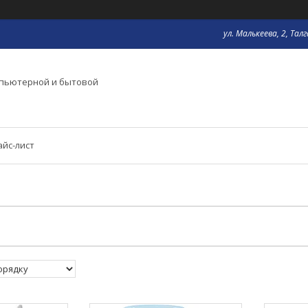
ул. Малькеева, 2, Тал
мпьютерной и бытовой
айс-лист